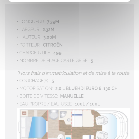
LONGUEUR
7.39M
LARGEUR
2.32M
HAUTEUR
3.00M
PORTEUR
CITROËN
CHARGE UTILE
499
NOMBRE DE PLACE CARTE GRISE
5
*Hors frais d'immatriculation et de mise à la route
COUCHAGE(S)
5
MOTORISATION
2,0 L BLUEHDI EURO 6, 130 CH
BOITE DE VITESSE
MANUELLE
EAU PROPRE / EAU USEE
100L / 100L
SCHÉMA