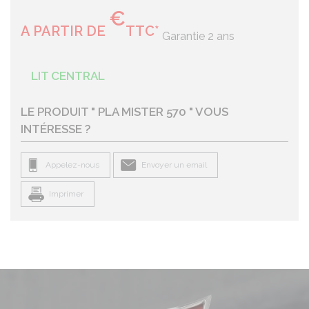
€
A PARTIR DE
TTC*
Garantie 2 ans
LIT CENTRAL
LE PRODUIT "
PLA MISTER 570
" VOUS
INTÉRESSE ?
Appelez-nous
Envoyer un email
Imprimer
SECTION
COLONNE(S)
DESCRIPTION