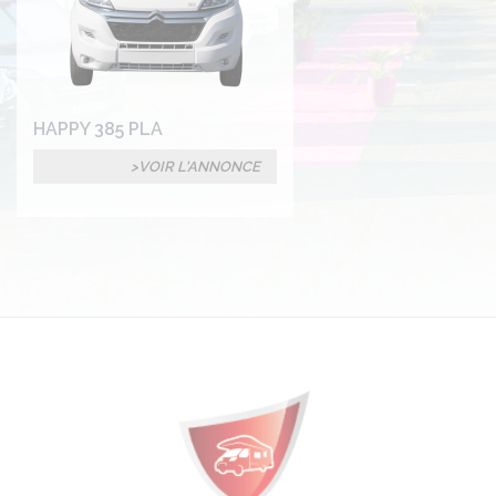
HAPPY 385 PLA
VOIR L'ANNONCE
Section
Colonne(s)
Description