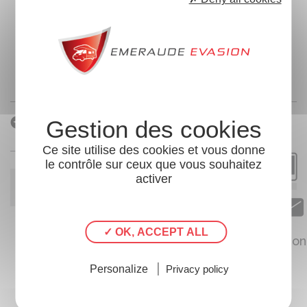
FICHE TECHNIQUE
TOUTES LES CARACTÉRISTIQUES DE «
PLA
MISTER 570
»
Ce site utilise des cookies et vous donne
le contrôle sur ceux que vous souhaitez
activer
GÉNÉRAL
ÉQUIPEMENTS INTÉRIEUR
✓ OK, ACCEPT ALL
Con
ÉQUIPEMENTS EXTÉRIEUR
Personalize
Privacy policy
OPTIONS