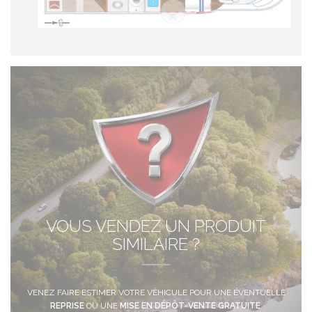
SECTION
COLONNE(S)
DESCRIPTION
VOUS VENDEZ UN PRODUIT
SIMILAIRE ?
VENEZ FAIRE ESTIMER VOTRE VÉHICULE POUR UNE ÉVENTUELLE
REPRISE
OU UNE
MISE EN DÉPÔT-VENTE GRATUITE
.